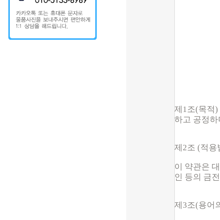
제1조(목적
하고 공정하
제2조 (적용
이 약관은 
인 등의 금
제3조(용어