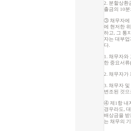
2. 분할상
출금의 10
③ 채무자에
에 현저한 
하고, 그 
자는 대부업
다.
1. 채무자
한 중요서류
2. 채무자
3. 채무자
변조된 것으
④ 제1항 
경우라도, 
배상금을 받
는 채무의 