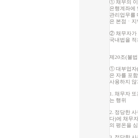
① 채무의 
은행계좌에 
관리업무를 
은 본점ㆍ지
② 채무자가
국내법을 적
제20조(불
① 대부업자
은 자를 포
사용하지 않
1. 채무자
는 행위
2. 정당한 
다)에 채무
의 평온을 
3. 정당한